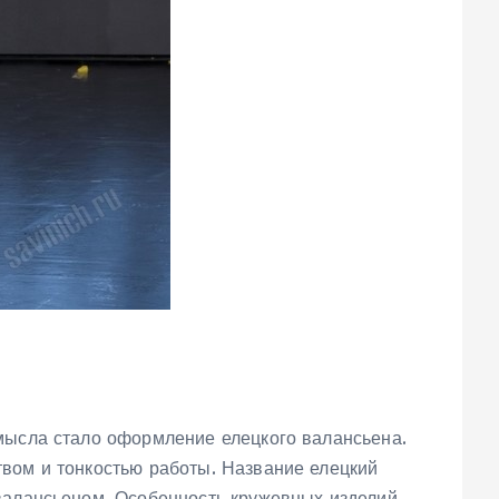
мысла стало оформление елецкого валансьена.
вом и тонкостью работы. Название елецкий
валансьеном. Особенность кружевных изделий