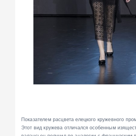
Показателем расцвета елецкого кружевного про
Этот вид кружева отличался особенным изящест
валансьен получил по аналогии с французским 