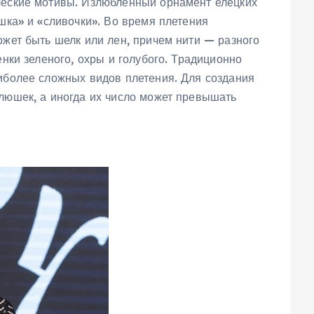
ческие мотивы. Излюбленный орнамент елецких
ушка» и «сливочки». Во время плетения
ожет быть шелк или лен, причем нити — разного
енки зеленого, охры и голубого. Традиционно
аиболее сложных видов плетения. Для создания
клюшек, а иногда их число может превышать