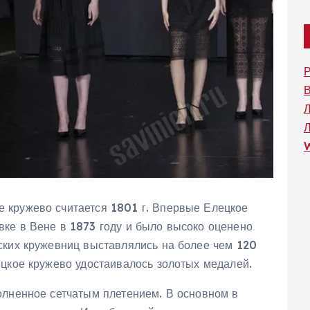
Р
Л
Л
 кружево считается 1801 г. Впервые Елецкое
ке в Вене в 1873 году и было высоко оценено
ских кружевниц выставлялись на более чем 120
ецкое кружево удостаивалось золотых медалей.
олненное сетчатым плетением. В основном в