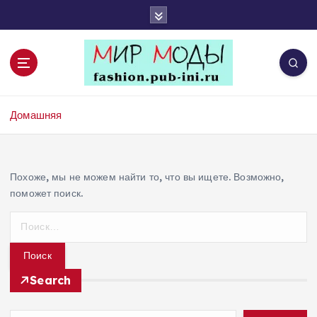
П
е
р
е
й
т
Портал Мир Моды
и
Домашняя
к
с
о
д
Похоже, мы не можем найти то, что вы ищете. Возможно,
е
поможет поиск.
р
Н
ж
а
и
й
м
т
о
Search
и
м
:
у