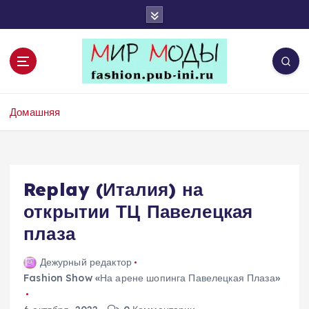
П
е
р
е
й
т
Портал Мир Моды
и
Домашняя
к
с
о
д
е
Replay (Италия) на
р
открытии ТЦ Павелецкая
ж
плаза
и
м
о
Дежурный редактор
м
Fashion Show «На арене шопинга Павелецкая Плаза»
у