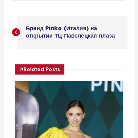
Н
Бренд Pinko (Италия) на
а
открытии ТЦ Павелецкая плаза
в
и
Related Posts
г
а
ц
и