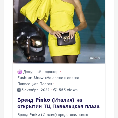
я
п
о
з
а
п
Дежурный редактор
Fashion Show «На арене шопинга
и
Павелецкая Плаза»
3 октября, 2022
555 views
с
Бренд Pinko (Италия) на
я
открытии ТЦ Павелецкая плаза
Бренд Pinko (Италия) представил свою