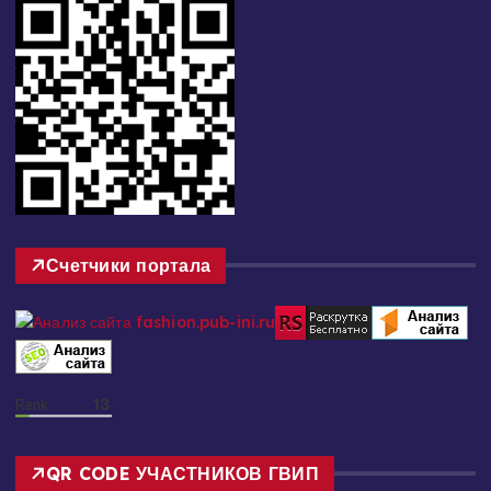
Счетчики портала
QR CODE УЧАСТНИКОВ ГВИП