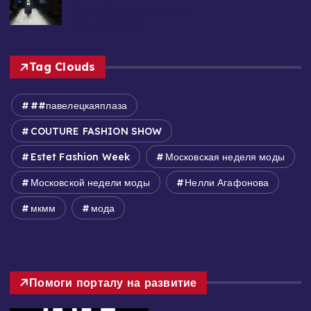
Автор: Дежурный редактор
22 марта, 2026
Tag Clouds
##павелецкаяплаза
COUTURE FASHION SHOW
Estet Fashion Week
Московская неделя моды
Московской недели моды
Нелли Агафонова
мкмм
мода
Помоги порталу на развитие